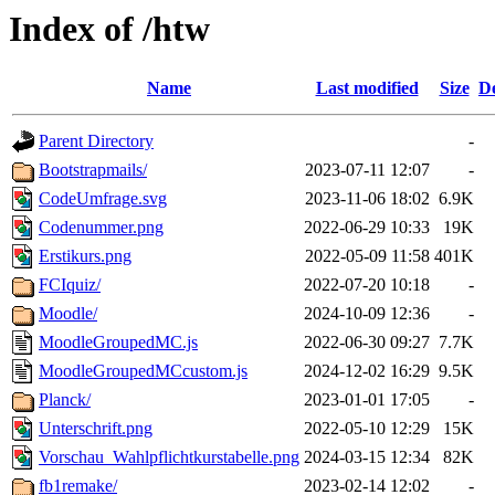
Index of /htw
Name
Last modified
Size
De
Parent Directory
-
Bootstrapmails/
2023-07-11 12:07
-
CodeUmfrage.svg
2023-11-06 18:02
6.9K
Codenummer.png
2022-06-29 10:33
19K
Erstikurs.png
2022-05-09 11:58
401K
FCIquiz/
2022-07-20 10:18
-
Moodle/
2024-10-09 12:36
-
MoodleGroupedMC.js
2022-06-30 09:27
7.7K
MoodleGroupedMCcustom.js
2024-12-02 16:29
9.5K
Planck/
2023-01-01 17:05
-
Unterschrift.png
2022-05-10 12:29
15K
Vorschau_Wahlpflichtkurstabelle.png
2024-03-15 12:34
82K
fb1remake/
2023-02-14 12:02
-